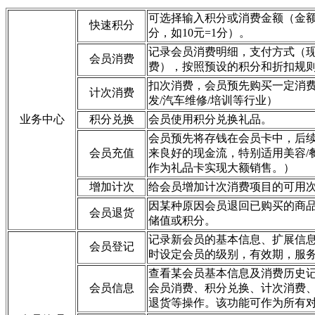
可选择输入积分或消费金额（金
快速积分
分，如10元=1分）。
记录会员消费明细，支付方式（
会员消费
费），按照预设的积分和折扣规
扣次消费，会员预先购买一定消
计次消费
发/汽车维修/培训等行业）
业务中心
积分兑换
会员使用积分兑换礼品。
会员预先将存钱在会员卡中，后
会员充值
来良好的现金流，特别适用美容/餐
作为礼品卡实现大额销售。）
增加计次
给会员增加计次消费项目的可用
因某种原因会员退回已购买的商
会员退货
储值或积分。
记录新会员的基本信息、扩展信
会员登记
时设定会员的级别，有效期，服
查看某会员基本信息及消费历史
会员信息
会员消费、积分兑换、计次消费
退货等操作。该功能可作为所有