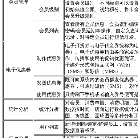
会员管理
设置会员级别，不同级别可以设置
会员级别
初始储值金额、初始积分、售卡
会员升级规则。
查看所有会员信息，会员资料编辑/
会员列表
密码/会员延期等操作。自定义查
记录，对特定会员进行短信群发
电子打折券与电子代金券统称为
券）。电子优惠券指由各商家发
制作优惠券
作、传播和使用的促销优惠凭证
子媒介形式包括互联网（Web）
电子优惠券
（SMS）和彩信（MMS）。
既可向系统内的会员群发优惠券
发送优惠券
惠券，可通过短信（SMS）、彩
使用优惠券
只需刷下手机或者输入券号便可
对会员、消费单据、消费明细、
统计分析
统计分析
数据按时间、店面进行数据统计
图、折线图、圆环图等多种分析
新增/删除/锁定/解锁员工，设置
用户列表
数据查看权限。