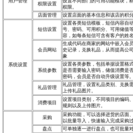
用户管理
设置不同部门的可用功能模块，
权限设置
权限。
店面管理
设置店面的基本信息和该店的积
设置各类短信模板，短信内容自
短信设置
号、密码、可用积分、可用储值
容，如每条短信可含有客户的姓
生成代码在商家的网站中嵌入会
会员网站
史记录，兑换礼品，从而提高公
象
设置各类参数，包括单据设置格
系统设置
系统参数
是否需要输入密码，储值消费是
密码，会员是否自动升级设置等
礼品管理，设置礼品类别、兑换
礼品管理
上传礼品图片。
设置项目类别，不同项目的编码
消费项目
规则以及上传图片。
采购功能，可以选择进货的店面
采购
以批量导入，快速输入完成采购
盘点
可单独逐一进行盘点，也可批量