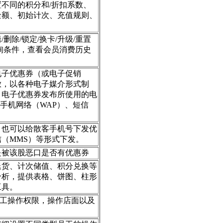
不同的积分和/折扣系数、
金额、初始计次、充值规则、
删除/锁定/换卡/升级/重置
询条件，查看会员消费历史
。
电子优惠券（或电子促销
放，以各种电子媒介形式制
。电子优惠券发布所使用的电
、手机网络（WAP）、短信
，也可以给散客手机号下发优
信（MMS）等形式下发。
是被该股恶口是否有优惠券
退货、计次储值、积分兑换等
分析，提供表格、饼图、柱形
工具。
员工操作权限，操作店面以及