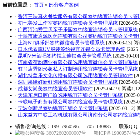
当前位置是：
首页
»
部分客户案例
·
香河三味真火餐饮服务有限公司签约锐宜连锁会员卡管
·
初七美发工作室签约锐宜连锁会员卡管理系统
[2026-05-
·
广西河池爱宝贝亲子乐园签约锐宜连锁会员卡管理系统
·
十堰市康通源医药连锁有限公司签约锐宜连锁会员卡管
·
上海NT俱乐部签约微信会员卡管理系统
[2026-03-13]
阅读
·
日本优衣库UV服装签约锐宜连锁会员卡管理系统
[2025
·
昆明V米酒吧签约锐宜连锁会员卡管理系统
[2025-10-10
·
河南省荷韵酒业有限公司选用锐宜微信会员卡管理系统
·
驻马店秀阁形象私人订制选用锐宜连锁会员卡管理系统
·
湖北特盖乐文化传播有限公司选用锐宜会员管理软件
[2
·
深圳果缘好新鲜选用锐宜连锁会员卡管理系统
[2025-06-
·
成都艾尚美签约锐宜会员管理软件
[2025-04-19]
阅读1,121
·
天津东启口腔门诊选用锐宜连锁会员卡管理系统
[2025-
·
卡联电子商务有限公司签约锐宜会员卡管理系统
[2025-
·
宁波创新足签约锐宜连锁会员卡管理系统
[2025-03-12]
阅
·
山东益方中联工程机械有限公司济南分公司签约锐宜连
销售/咨询热线：19917960596、17051130885
联系Q Q：
赣公网安备 36072602000007号
赣ICP备19009574号-