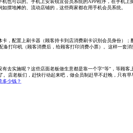
手机也可以的。手机上安装锐宜会员系统的APP程序，在手机上
例如摆地摊的、流动店铺的，这些商家都在用手机会员系统。
体卡，配置上刷卡器（顾客持卡到店消费刷卡识别会员身份）；
；配备打印机（顾客消费后，给顾客打印消费小票）。这样一套消
没有去实施呢？这些店面老板做生意都是靠一个字“等”，等顾客
要淘汰了。店老板们，赶快行动起来吧，做会员制赶早不赶晚，只有
统多少钱？